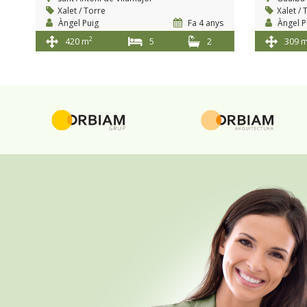
Xalet / Torre
Xalet / 
Àngel Puig
Fa 4 anys
Àngel P
2
420 m
5
2
309 