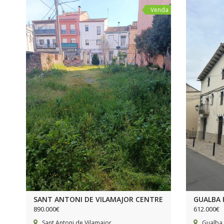
Venda
SANT ANTONI DE VILAMAJOR CENTRE
GUALBA 
890.000€
612.000€
Sant Antoni de Vilamajor
Gualba