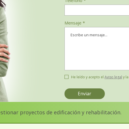
Teléfono *
Mensaje *
He leído y acepto el
Aviso legal
y l
ionar proyectos de edificación y rehabilitación.