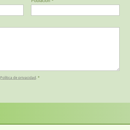
Población *
a
Política de privacidad
. *