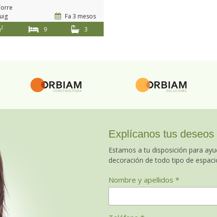
Torre
uig
Fa 3 mesos
2
m
9
3
Explícanos tus deseos
Estamos a tu disposición para ayud
decoración de todo tipo de espaci
Nombre y apellidos *