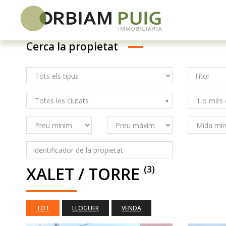
Cerca la propietat
Skip
to
content
Totes les ciutats
XALET / TORRE
(3)
TOT
LLOGUER
VENDA