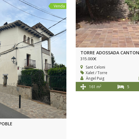
Venda
TORRE ADOSSADA CANTON
315.000€
Sant Celoni
Xalet / Torre
Àngel Puig
2
161 m
5
POBLE