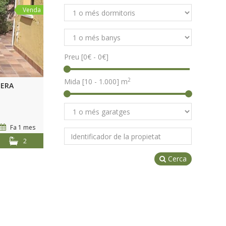
Venda
Preu [
0€
-
0€
]
2
Mida [
10
-
1.000
] m
ERA
Fa 1 mes
2
Cerca