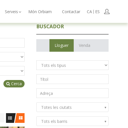
User
Serveis
Món Orbiam
Contactar
CA
ES
BUSCADOR
Lloguer
Venda
Cerca
Totes les ciutats
Tots els barris