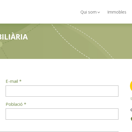
Qui som
Immobles
ILIÀRIA
E-mail *
S
Població *