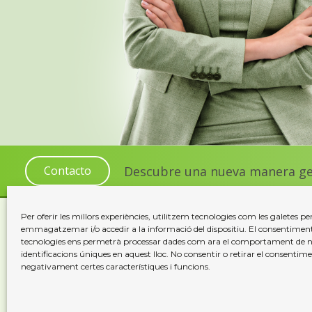
Descubre una nueva manera gest
Contacto
Per oferir les millors experiències, utilitzem tecnologies com les galetes pe
emmagatzemar i/o accedir a la informació del dispositiu. El consentimen
Servicios
Empresa
tecnologies ens permetrà processar dades com ara el comportament de n
identificacions úniques en aquest lloc. No consentir o retirar el consentime
negativament certes característiques i funcions.
Serveis Jurídics
Els nostres v
Serveis Administratius
Notícies