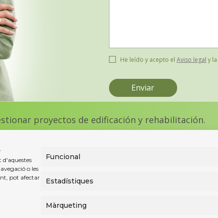
He leído y acepto el
Aviso legal
y l
ionar proyectos de edificación y rehabilitación.
r
Funcional
t d'aquestes
Orbiam
avegació o les
nt, pot afectar
Estadístiques
alors
Món Orbiam
Màrqueting
Orbiam Grup