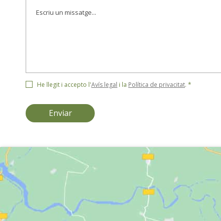
He llegit i accepto l'
Avís legal
i la
Política de privacitat
. *