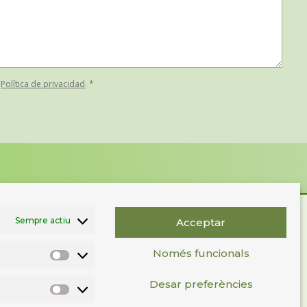
a
Política de privacidad
. *
Sempre actiu
Acceptar
Només funcionals
Desar preferències
C. Camí Ral. Parcel·la 26 B
Pol. Ind. Gualba de Baix