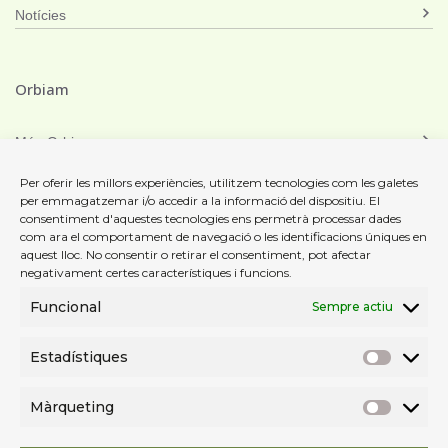
Notícies
Orbiam
Món Orbiam
Orbiam Grup
Per oferir les millors experiències, utilitzem tecnologies com les galetes
per emmagatzemar i/o accedir a la informació del dispositiu. El
consentiment d'aquestes tecnologies ens permetrà processar dades
com ara el comportament de navegació o les identificacions úniques en
aquest lloc. No consentir o retirar el consentiment, pot afectar
negativament certes característiques i funcions.
Funcional
Sempre actiu
C. Camí Ral. Parcel·la
26 B
Estadístiques
Pol. Ind. Gualba de
Baix
Màrqueting
08474 Gualba
(Barcelona)
Tel: (+34) 93 513 00