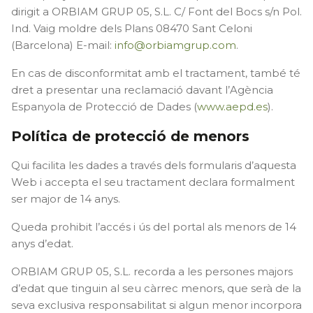
dirigit a ORBIAM GRUP 05, S.L. C/ Font del Bocs s/n Pol.
Ind. Vaig moldre dels Plans 08470 Sant Celoni
(Barcelona) E-mail:
info@orbiamgrup.com
.
En cas de disconformitat amb el tractament, també té
dret a presentar una reclamació davant l’Agència
Espanyola de Protecció de Dades (
www.aepd.es
).
Política de protecció de menors
Qui facilita les dades a través dels formularis d’aquesta
Web i accepta el seu tractament declara formalment
ser major de 14 anys.
Queda prohibit l’accés i ús del portal als menors de 14
anys d’edat.
ORBIAM GRUP 05, S.L. recorda a les persones majors
d’edat que tinguin al seu càrrec menors, que serà de la
seva exclusiva responsabilitat si algun menor incorpora