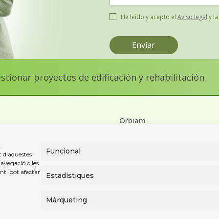
He leído y acepto el
Aviso legal
y l
ionar proyectos de edificación y rehabilitación.
Orbiam
r
alors
Món Orbiam
Funcional
t d'aquestes
avegació o les
Orbiam Grup
nt, pot afectar
Estadístiques
Màrqueting