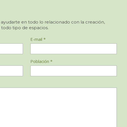
 ayudarte en todo lo relacionado con la creación,
 todo tipo de espacios.
E-mail *
Población *