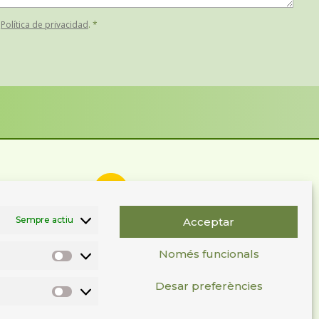
a
Política de privacidad
. *
Sempre actiu
Acceptar
C. Camí Ral. Parcel·la 26 B
Pol. Ind. Gualba de Baix
Només funcionals
08474 Gualba (Barcelona)
Tel: (+34) 93 513 00 00
Desar preferències