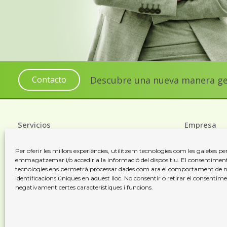
Descubre una nueva manera gest
Contacto
Servicios
Empresa
Per oferir les millors experiències, utilitzem tecnologies com les galetes pe
Serveis Jurídics
Els nostres v
emmagatzemar i/o accedir a la informació del dispositiu. El consentimen
tecnologies ens permetrà processar dades com ara el comportament de n
Serveis Administratius
Notícies
identificacions úniques en aquest lloc. No consentir o retirar el consentime
negativament certes característiques i funcions.
Serveis Immobiliaris