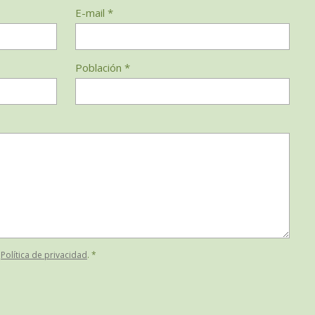
E-mail *
Población *
a
Política de privacidad
. *