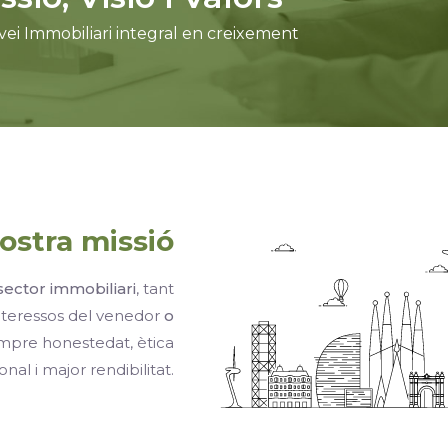
vei Immobiliari integral en creixement
ostra missió
sector immobiliari
, tant
interessos del venedor
o
empre honestedat, ètica
onal i major rendibilitat.