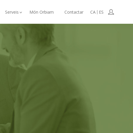
Serveis
Món Orbiam
Contactar
CA
ES