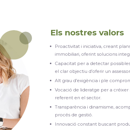
Els nostres valors
Proactivitat i iniciativa, creant pla
immobiliari, oferint solucions integ
Capacitat per a detectar possible
el clar objectiu d’oferir un assess
Alt grau d’exigència i ple compro
Vocació de lideratge per a créixer
referent en el sector.
Transparència i dinamisme, acompa
procés de gestió.
Innovació constant buscant product