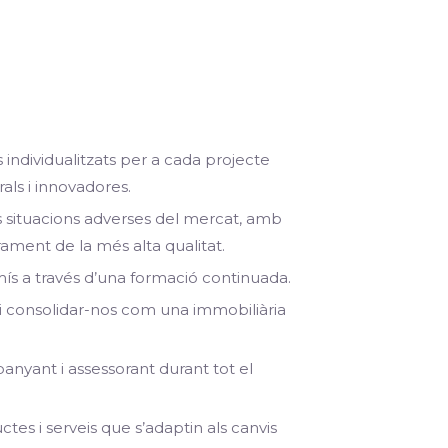
ns individualitzats per a cada projecte
rals i innovadores.
s situacions adverses del mercat, amb
orament de la més alta qualitat.
mís a través d’una formació continuada.
 i consolidar-nos com una immobiliària
nyant i assessorant durant tot el
es i serveis que s’adaptin als canvis