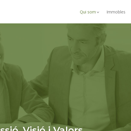
Qui som
Immobles
ssió, Visió i Valors