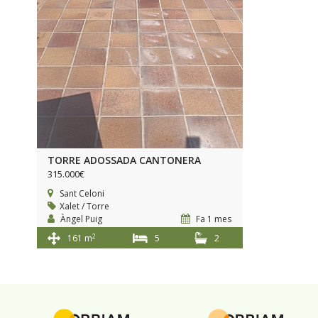
TORRE ADOSSADA CANTONERA
315.000€
Sant Celoni
Xalet / Torre
Àngel Puig
Fa 1 mes
2
161 m
5
2