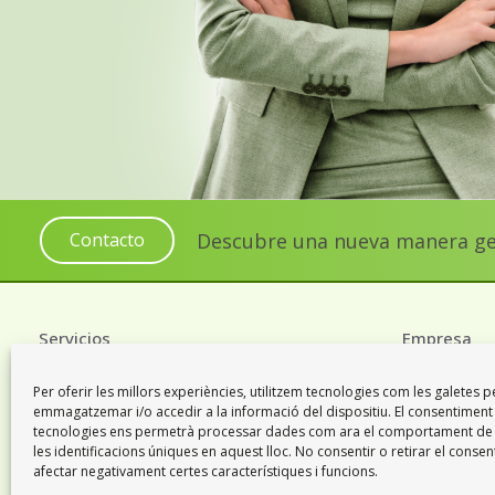
Descubre una nueva manera gest
Contacto
Servicios
Empresa
Per oferir les millors experiències, utilitzem tecnologies com les galetes p
Serveis Jurídics
Els nostres v
emmagatzemar i/o accedir a la informació del dispositiu. El consentimen
tecnologies ens permetrà processar dades com ara el comportament de
Serveis Administratius
Notícies
les identificacions úniques en aquest lloc. No consentir o retirar el conse
afectar negativament certes característiques i funcions.
Serveis Immobiliaris