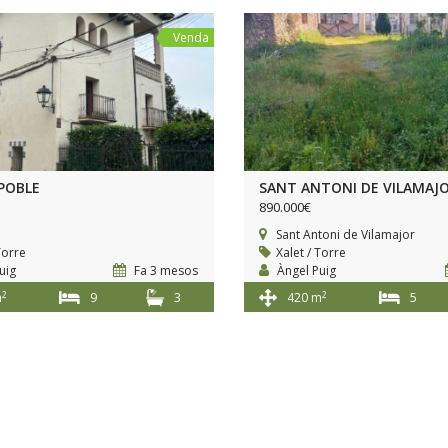
Venda
POBLE
SANT ANTONI DE VILAMAJ
890.000€
Sant Antoni de Vilamajor
Torre
Xalet / Torre
uig
Fa 3 mesos
Àngel Puig
2
2
m
9
3
420 m
5