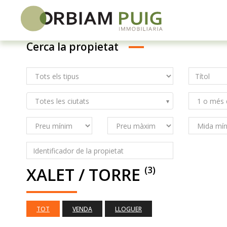
Cerca la propietat
Skip
to
content
Totes les ciutats
XALET / TORRE
(3)
TOT
VENDA
LLOGUER