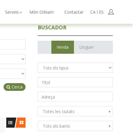
User
Serveis
Món Orbiam
Contactar
CA
ES
BUSCADOR
Venda
Lloguer
Cerca
Totes les ciutats
Tots els barris