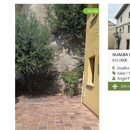
Venda
GUALBA 
612.000€
Gualba
Xalet / 
Àngel P
309 