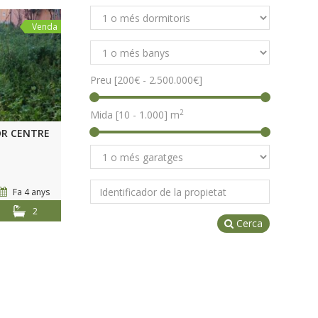
Venda
Preu [
200€
-
2.500.000€
]
2
Mida [
10
-
1.000
] m
OR CENTRE
Fa 4 anys
2
Cerca