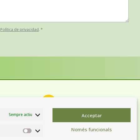
a
Política de privacidad
. *
Sempre actiu
Acceptar
C. Camí Ral. Parcel·la 26 B
Pol. Ind. Gualba de Baix
Només funcionals
Estadístiques
08474 Gualba (Barcelona)
Tel: (+34) 93 513 00 00