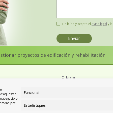
He leído y acepto el
Aviso legal
y l
ionar proyectos de edificación y rehabilitación.
Orbiam
er
alors
Món Orbiam
Funcional
t d'aquestes
 navegació o
Orbiam Grup
ntiment, pot
Estadístiques