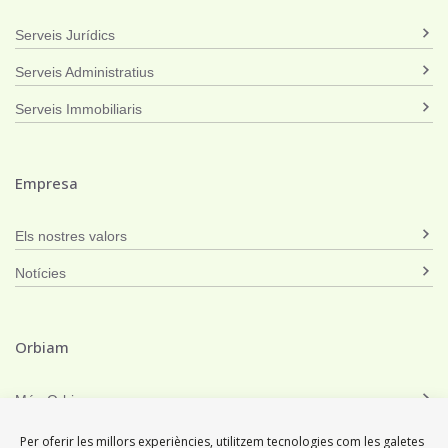
Serveis Jurídics
Serveis Administratius
Serveis Immobiliaris
Empresa
Els nostres valors
Notícies
Orbiam
Món Orbiam
Orbiam Grup
Per oferir les millors experiències, utilitzem tecnologies com les galetes