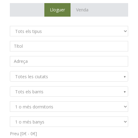
Lloguer
Venda
Totes les ciutats
Tots els barris
Preu [
0€
-
0€
]