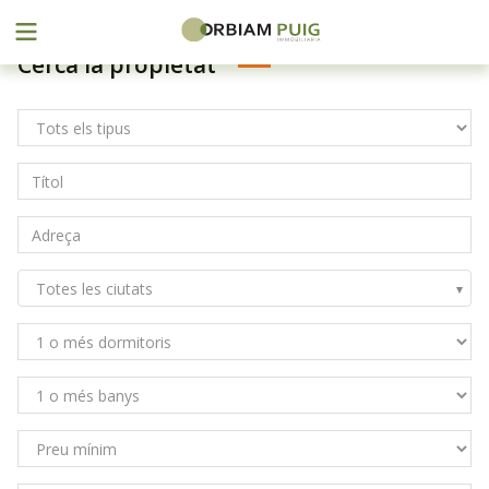
Menu
Cerca la propietat
Skip
to
content
Totes les ciutats