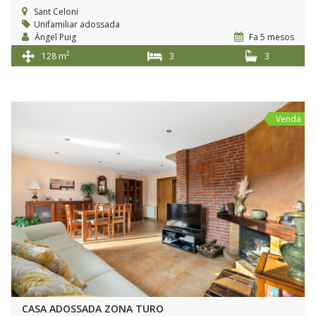
Sant Celoni
Unifamiliar adossada
Àngel Puig
Fa 5 mesos
2
128 m
3
3
Venda
CASA ADOSSADA ZONA TURO