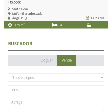
415.000€
Sant Celoni
Unifamiliar adossada
Àngel Puig
Fa 2 anys
2
165 m
4
3
BUSCADOR
Lloguer
Venda