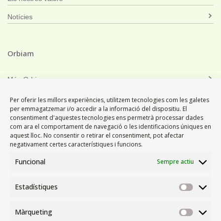
Notícies
Orbiam
Món Orbiam
Orbiam Grup
Per oferir les millors experiències, utilitzem tecnologies com les galetes
per emmagatzemar i/o accedir a la informació del dispositiu. El
consentiment d'aquestes tecnologies ens permetrà processar dades
com ara el comportament de navegació o les identificacions úniques en
aquest lloc. No consentir o retirar el consentiment, pot afectar
negativament certes característiques i funcions.
Funcional
Sempre actiu
C. Camí Ral. Parcel·la
26 B
Estadístiques
Estadís
Pol. Ind. Gualba de
Baix
Màrqueting
08474 Gualba
Màrque
(Barcelona)