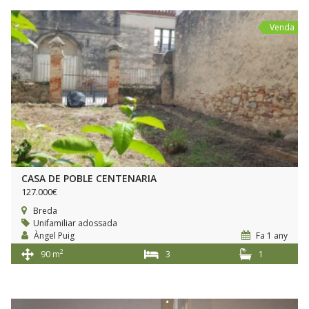
Venda
CASA DE POBLE CENTENARIA
127.000€
Breda
Unifamiliar adossada
Àngel Puig
Fa 1 any
2
90 m
3
1