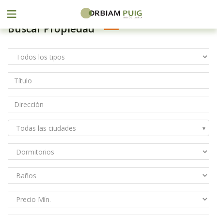
Menu
Buscar Propiedad
Saltar
al
contenido
Todas las ciudades