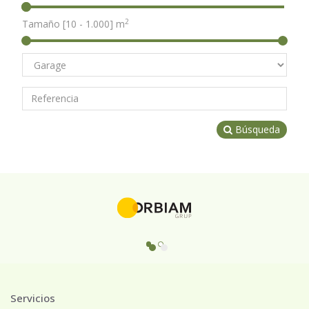
2
Tamaño [
10
-
1.000
] m
Búsqueda
Servicios