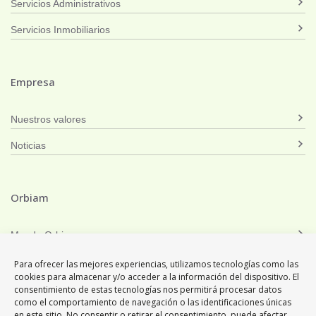
Servicios Administrativos
Servicios Inmobiliarios
Empresa
Nuestros valores
Noticias
Orbiam
Mundo Orbiam
Orbiam Grup
Para ofrecer las mejores experiencias, utilizamos tecnologías como las
cookies para almacenar y/o acceder a la información del dispositivo. El
consentimiento de estas tecnologías nos permitirá procesar datos
como el comportamiento de navegación o las identificaciones únicas
en este sitio. No consentir o retirar el consentimiento, puede afectar