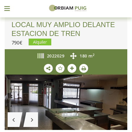
Menu
Saltar
al
LOCAL MUY AMPLIO DELANTE
contenido
ESTACION DE TREN
Alquiler
790€
2
2022029
180
m