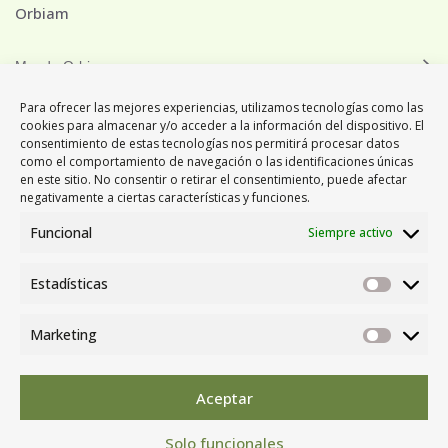
Orbiam
Mundo Orbiam
Orbiam Grup
Para ofrecer las mejores experiencias, utilizamos tecnologías como las
cookies para almacenar y/o acceder a la información del dispositivo. El
consentimiento de estas tecnologías nos permitirá procesar datos
como el comportamiento de navegación o las identificaciones únicas
en este sitio. No consentir o retirar el consentimiento, puede afectar
negativamente a ciertas características y funciones.
Funcional
Siempre activo
C. Camí Ral. Parcel·la
26 B
Estadísticas
Estadís
Pol. Ind. Gualba de
Baix
Marketing
08474 Gualba
Market
(Barcelona)
Tel: (+34) 93 513 00
00
Aceptar
Solo funcionales