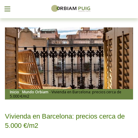
Menu
Saltar
al
contenido
Inicio
-
Mundo Orbiam
-
Vivienda en Barcelona: precios cerca de
5.000 €/m2
Vivienda en Barcelona: precios cerca de
5.000 €/m2