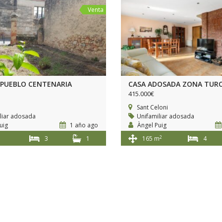
Venta
 PUEBLO CENTENARIA
CASA ADOSADA ZONA TUR
415.000€
Sant Celoni
liar adosada
Unifamiliar adosada
uig
1 año ago
Àngel Puig
2
3
1
165 m
4