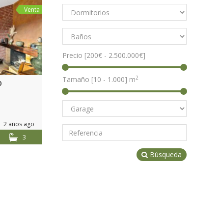
Venta
Precio [
200€
-
2.500.000€
]
2
Tamaño [
10
-
1.000
] m
O
2 años ago
3
Búsqueda