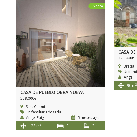
Venta
CASA DE
127.000€
Breda
Unifami
Àngel P
2
90 m
CASA DE PUEBLO OBRA NUEVA
359.000€
Sant Celoni
Unifamiliar adosada
Àngel Puig
5 meses ago
2
128 m
3
3